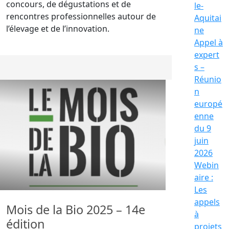
concours, de dégustations et de
le-
rencontres professionnelles autour de
Aquitai
l’élevage et de l’innovation.
ne
Appel à
expert
s –
Réunio
n
europé
enne
du 9
juin
2026
Webin
aire :
Les
appels
Mois de la Bio 2025 – 14e
à
édition
projets