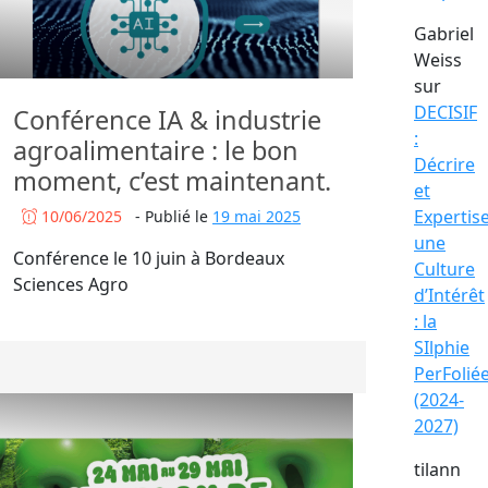
Gabriel
Weiss
sur
DECISIF
Conférence IA & industrie
:
agroalimentaire : le bon
Décrire
moment, c’est maintenant.
et
Expertis
10/06/2025
-
Publié le
19 mai 2025
une
Conférence le 10 juin à Bordeaux
Culture
Sciences Agro
d’Intérêt
: la
SIlphie
PerFolié
(2024-
2027)
tilann