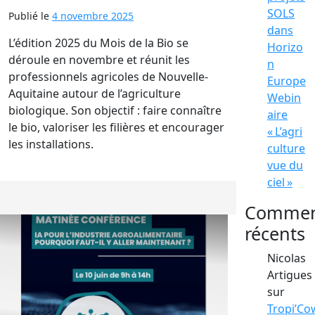
SOLS
Publié le
4 novembre 2025
dans
L’édition 2025 du Mois de la Bio se
Horizo
déroule en novembre et réunit les
n
professionnels agricoles de Nouvelle-
Europe
Aquitaine autour de l’agriculture
Webin
biologique. Son objectif : faire connaître
aire
le bio, valoriser les filières et encourager
« L’agri
les installations.
culture
vue du
ciel »
Commen
récents
Nicolas
Artigues
sur
Tropi’Co