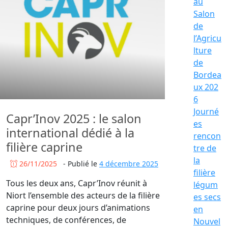
au
Salon
de
l’Agricu
lture
de
Bordea
ux 202
6
Journé
Capr’Inov 2025 : le salon
es
international dédié à la
rencon
filière caprine
tre de
la
26/11/2025
-
Publié le
4 décembre 2025
filière
Tous les deux ans, Capr’Inov réunit à
légum
Niort l’ensemble des acteurs de la filière
es secs
caprine pour deux jours d’animations
en
techniques, de conférences, de
Nouvel