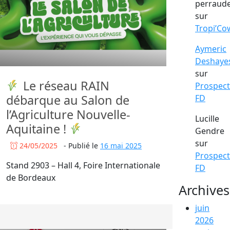
perraud
sur
Tropi’Co
Aymeric
Deshaye
sur
Le réseau RAIN
Prospect
débarque au Salon de
FD
l’Agriculture Nouvelle-
Lucille
Aquitaine !
Gendre
sur
24/05/2025
-
Publié le
16 mai 2025
Prospect
Stand 2903 – Hall 4, Foire Internationale
FD
de Bordeaux
Archives
juin
2026