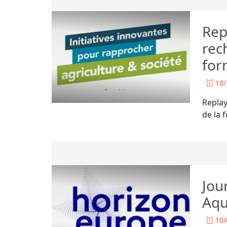
Rep
rec
for
18/
Replay
de la 
Jou
Aqu
10/