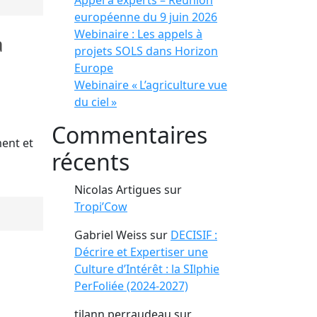
Appel à experts – Réunion
européenne du 9 juin 2026
Webinaire : Les appels à
a
projets SOLS dans Horizon
Europe
Webinaire « L’agriculture vue
du ciel »
Commentaires
ent et
récents
Nicolas Artigues
sur
Tropi’Cow
Gabriel Weiss
sur
DECISIF :
Décrire et Expertiser une
Culture d’Intérêt : la SIlphie
PerFoliée (2024-2027)
tilann perraudeau
sur