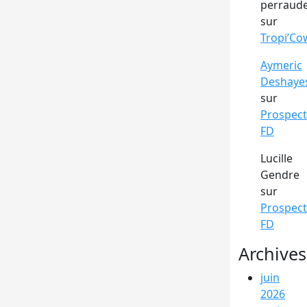
perraud
sur
Tropi’Co
Aymeric
Deshaye
sur
Prospect
FD
Lucille
Gendre
sur
Prospect
FD
Archives
juin
2026