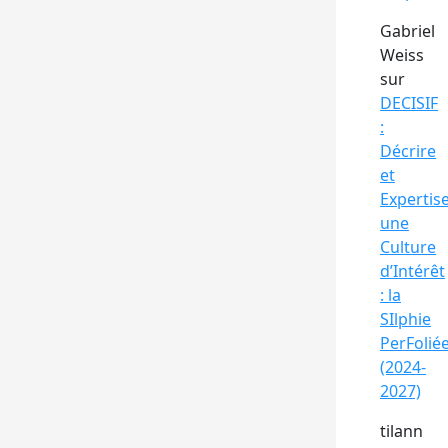
Gabriel
Weiss
sur
DECISIF
:
Décrire
et
Expertis
une
Culture
d’Intérêt
: la
SIlphie
PerFolié
(2024-
2027)
tilann