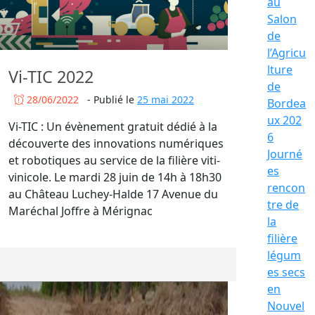
au
Salon
de
l’Agricu
lture
Vi-TIC 2022
de
28/06/2022
-
Publié le
25 mai 2022
Bordea
ux 202
Vi-TIC : Un évènement gratuit dédié à la
6
découverte des innovations numériques
Journé
et robotiques au service de la filière viti-
es
vinicole. Le mardi 28 juin de 14h à 18h30
rencon
au Château Luchey-Halde 17 Avenue du
tre de
Maréchal Joffre à Mérignac
la
filière
légum
es secs
en
Nouvel