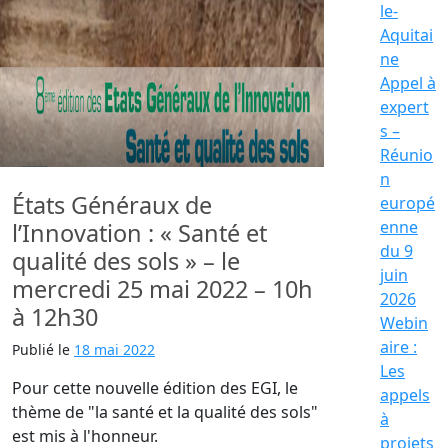
le-
Aquitai
ne
Appel à
expert
s –
Réunio
n
États Généraux de
europé
enne
l’Innovation : « Santé et
du 9
qualité des sols » – le
juin
mercredi 25 mai 2022 – 10h
2026
à 12h30
Webin
aire :
Publié le
18 mai 2022
Les
Pour cette nouvelle édition des EGI, le
appels
thème de "la santé et la qualité des sols"
à
est mis à l'honneur.
projets