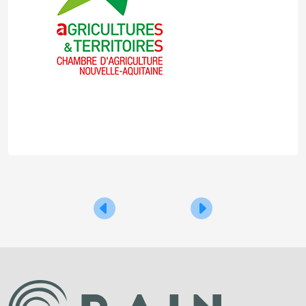
Navigation
Séminaire Centipède RTK
Vi-TIC 2022
de
l’article