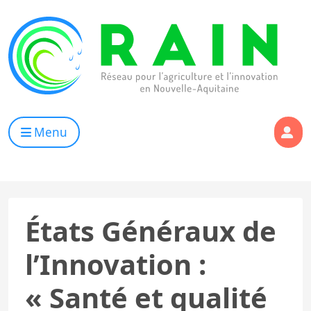
Skip to content
RAIN
Réseau pour l’Agriculture et l’Innovation de Nouvelle Aqui
Menu
États Généraux de
l’Innovation :
« Santé et qualité