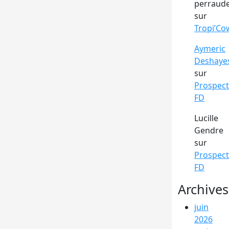
perraud
sur
Tropi’Co
Aymeric
Deshaye
sur
Prospect
FD
Lucille
Gendre
sur
Prospect
FD
Archives
juin
2026