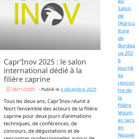
au
Salon
de
l’Agricu
lture
de
Bordea
ux 202
Capr’Inov 2025 : le salon
6
Journé
international dédié à la
es
filière caprine
rencon
26/11/2025
-
Publié le
4 décembre 2025
tre de
la
Tous les deux ans, Capr’Inov réunit à
filière
Niort l’ensemble des acteurs de la filière
légum
caprine pour deux jours d’animations
es secs
techniques, de conférences, de
en
concours, de dégustations et de
Nouvel
rencontres professionnelles autour de