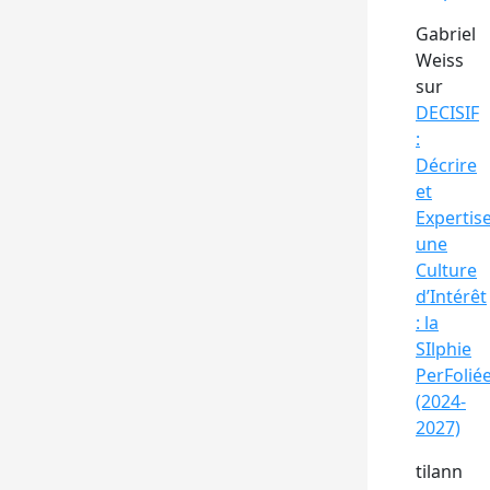
Gabriel
Weiss
sur
DECISIF
:
Décrire
et
Expertis
une
Culture
d’Intérêt
: la
SIlphie
PerFolié
(2024-
2027)
tilann