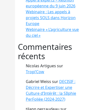
Appel à experts – Réunion
européenne du 9 juin 2026
Webinaire : Les appels à
projets SOLS dans Horizon
Europe
Webinaire « L’agriculture vue
du ciel »
Commentaires
récents
Nicolas Artigues
sur
Tropi’Cow
Gabriel Weiss
sur
DECISIF :
Décrire et Expertiser une
Culture d’Intérêt : la SIlphie
PerFoliée (2024-2027)
tilann perraudeau
sur