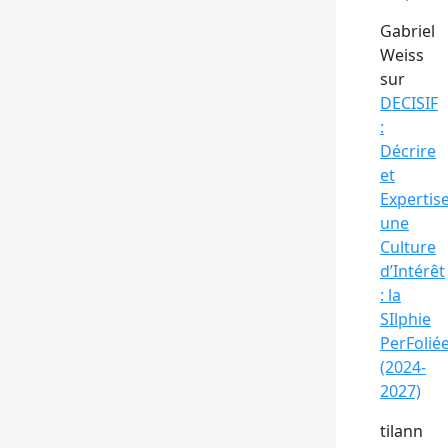
Gabriel
Weiss
sur
DECISIF
:
Décrire
et
Expertis
une
Culture
d’Intérêt
: la
SIlphie
PerFolié
(2024-
2027)
tilann