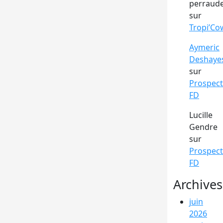
perraud
sur
Tropi’Co
Aymeric
Deshaye
sur
Prospect
FD
Lucille
Gendre
sur
Prospect
FD
Archives
juin
2026