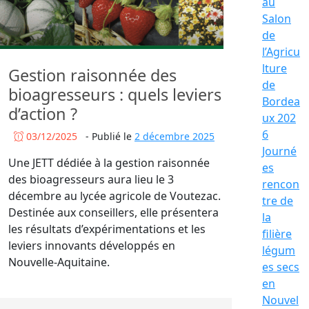
au
Salon
de
l’Agricu
lture
Gestion raisonnée des
de
bioagresseurs : quels leviers
Bordea
d’action ?
ux 202
6
03/12/2025
-
Publié le
2 décembre 2025
Journé
Une JETT dédiée à la gestion raisonnée
es
des bioagresseurs aura lieu le 3
rencon
décembre au lycée agricole de Voutezac.
tre de
Destinée aux conseillers, elle présentera
la
les résultats d’expérimentations et les
filière
leviers innovants développés en
légum
Nouvelle-Aquitaine.
es secs
en
Nouvel