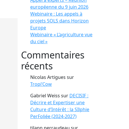
Appel à experts – Réunion
européenne du 9 juin 2026
Webinaire : Les appels à
projets SOLS dans Horizon
Europe
Webinaire « L’agriculture vue
du ciel »
Commentaires
récents
Nicolas Artigues
sur
Tropi’Cow
Gabriel Weiss
sur
DECISIF :
Décrire et Expertiser une
Culture d’Intérêt : la SIlphie
PerFoliée (2024-2027)
tilann perraudeau
sur