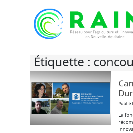
Skip to content
RAIN
Réseau pour l’Agriculture et l’Innovation de
Étiquette :
concou
Can
Dur
Publié 
La fon
récomp
innova