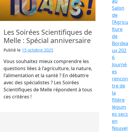
au
Salon
de
l’Agricu
lture
Les Soirées Scientifiques de
de
Melle : Spécial anniversaire
Bordea
Publié le
15 octobre 2025
ux 202
6
Vous souhaitez mieux comprendre les
Journé
questions liées à l'agriculture, la nature,
es
l'alimentation et la santé ? En débattre
rencon
avec des spécialistes ? Les Soirées
tre de
Scientifiques de Melle répondent à tous
la
ces critères !
filière
légum
es secs
en
Nouvel