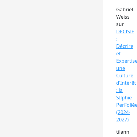
Gabriel
Weiss
sur
DECISIF
:
Décrire
et
Expertis
une
Culture
d’Intérêt
: la
SIlphie
PerFolié
(2024-
2027)
tilann