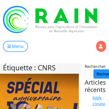
Skip to content
RAIN
Réseau pour l’Agriculture et l’Innovation de Nouvelle Aqui
Menu
Étiquette :
CNRS
Rechercher
Reche
Articles
récents
RAIN
s’invite