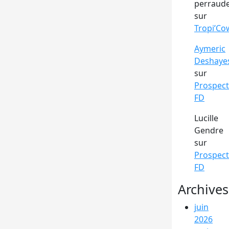
perraud
sur
Tropi’Co
Aymeric
Deshaye
sur
Prospect
FD
Lucille
Gendre
sur
Prospect
FD
Archives
juin
2026