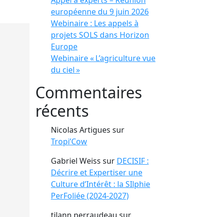
Appel à experts – Réunion
européenne du 9 juin 2026
Webinaire : Les appels à
projets SOLS dans Horizon
Europe
Webinaire « L’agriculture vue
du ciel »
Commentaires
récents
Nicolas Artigues
sur
Tropi’Cow
Gabriel Weiss
sur
DECISIF :
Décrire et Expertiser une
Culture d’Intérêt : la SIlphie
PerFoliée (2024-2027)
tilann perraudeau
sur