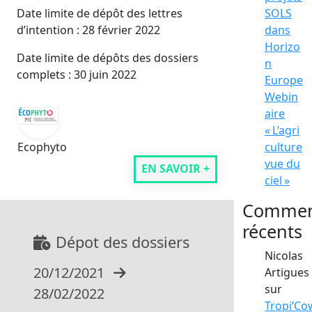
Date limite de dépôt des lettres
SOLS
d’intention : 28 février 2022
dans
Horizo
Date limite de dépôts des dossiers
n
complets : 30 juin 2022
Europe
Webin
aire
« L’agri
Ecophyto
culture
vue du
EN SAVOIR +
ciel »
Commen
récents
Dépot des dossiers
Nicolas
20/12/2021
Artigues
sur
28/02/2022
Tropi’Co