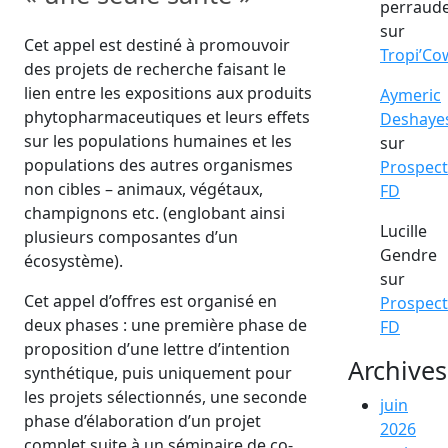
perraud
sur
Cet appel est destiné à promouvoir
Tropi’Co
des projets de recherche faisant le
lien entre les expositions aux produits
Aymeric
phytopharmaceutiques et leurs effets
Deshaye
sur les populations humaines et les
sur
populations des autres organismes
Prospect
non cibles – animaux, végétaux,
FD
champignons etc. (englobant ainsi
Lucille
plusieurs composantes d’un
Gendre
écosystème).
sur
Cet appel d’offres est organisé en
Prospect
deux phases : une première phase de
FD
proposition d’une lettre d’intention
Archives
synthétique, puis uniquement pour
les projets sélectionnés, une seconde
juin
phase d’élaboration d’un projet
2026
complet suite à un séminaire de co-