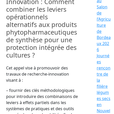
Innovation : Comment
au
Salon
combiner les leviers
de
opérationnels
l’Agricu
alternatifs aux produits
lture
phytopharmaceutiques
de
Bordea
de synthèse pour une
ux 202
protection intégrée des
6
cultures ?
Journé
es
Cet appel vise à promouvoir des
rencon
travaux de recherche-innovation
tre de
visant à :
la
filière
– fournir des clés méthodologiques
légum
pour introduire des combinaisons de
es secs
leviers à effets partiels dans les
en
systèmes de pratiques et des outils
Nouvel