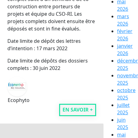
mai
construction entre porteurs de
2026
projets et équipe du CSO-RI. Les
mars
projets complets doivent ensuite être
2026
déposés et sont in fine évalués.
février
2026
Date limite de dépôt des lettres
janvier
d’intention : 17 mars 2022
2026
Date limite de dépôts des dossiers
décembr
complets : 30 juin 2022
2025
novemb
2025
octobre
2025
Ecophyto
juillet
EN SAVOIR +
2025
juin
2025
mai