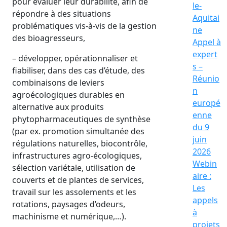
pour évaluer leur durabilité, afin de
le-
répondre à des situations
Aquitai
problématiques vis-à-vis de la gestion
ne
des bioagresseurs,
Appel à
expert
– développer, opérationnaliser et
s –
fiabiliser, dans des cas d’étude, des
Réunio
combinaisons de leviers
n
agroécologiques durables en
europé
alternative aux produits
enne
phytopharmaceutiques de synthèse
du 9
(par ex. promotion simultanée des
juin
régulations naturelles, biocontrôle,
2026
infrastructures agro-écologiques,
Webin
sélection variétale, utilisation de
aire :
couverts et de plantes de services,
Les
travail sur les assolements et les
appels
rotations, paysages d’odeurs,
à
machinisme et numérique,…).
projets