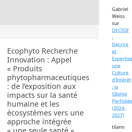
Gabriel
Weiss
sur
DECISIF
:
Décrire
Ecophyto Recherche
et
Innovation : Appel
Expertis
une
« Produits
Culture
phytopharmaceutiques
d’Intérêt
: de l’exposition aux
: la
impacts sur la santé
SIlphie
PerFolié
humaine et les
(2024-
écosystèmes vers une
2027)
approche intégrée
tilann
« une seule santé »