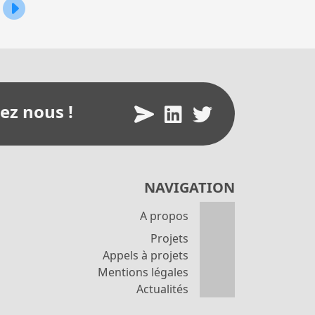
ervice de la réduction des intrants
Journées techniques UMT SEVEN, 25&26 Février 2020
ez nous !
NAVIGATION
A propos
Projets
Appels à projets
Mentions légales
Actualités