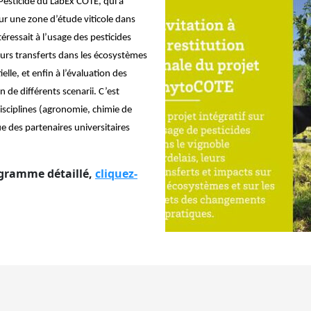
esticide du LabEx COTE, qui a
ur une zone d’étude viticole dans
éressait à l’usage des pesticides
leurs transferts dans les écosystèmes
lle, et enfin à l’évaluation des
de différents scenarii. C’est
disciplines (agronomie, chimie de
e des partenaires universitaires
rogramme détaillé,
cliquez-
igation