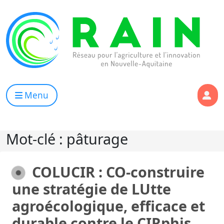
Skip to content
RAIN
Réseau pour l’Agriculture et l’Innovation de Nouvelle Aqui
Menu
Mot-clé :
pâturage
COLUCIR : CO-construire
une stratégie de LUtte
agroécologique, efficace et
durable contre le CIRphis