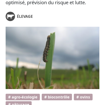
optimisé, prévision du risque et lutte.
ÉLEVAGE
# agro-écologie
# biocontrôle
# ovins
# pâturage