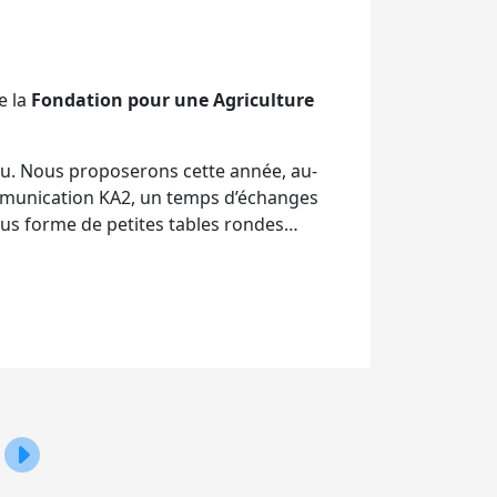
e la
Fondation pour une Agriculture
 peu. Nous proposerons cette année, au-
ommunication KA2, un temps d’échanges
sous forme de petites tables rondes…
Notez la date du 26 janvier 2023 : Journée de lancement d