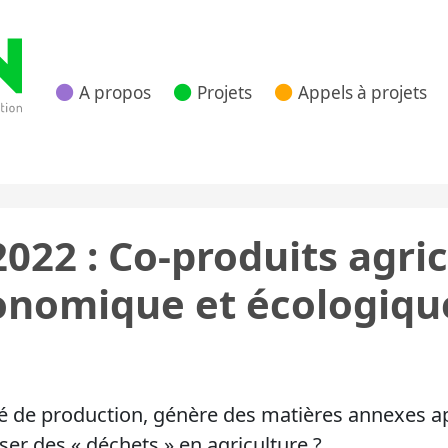
A propos
Projets
Appels à projets
 Nouvelle Aquitaine
22 : Co-produits agrico
onomique et écologiqu
té de production, génère des matières annexes ap
er des « déchets » en agriculture ?