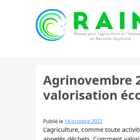
Skip to content
RAIN
Réseau pour l’Agriculture et l’Innovation de
Agrinovembre 20
valorisation éc
Publié le
14 octobre 2022
L’agriculture, comme toute activi
appelés déchets. Comment valoris