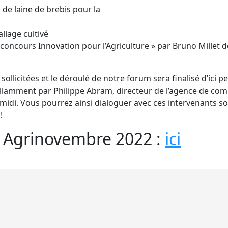
on de laine de brebis pour la
llage cultivé
concours Innovation pour l’Agriculture » par Bruno Millet d
sollicitées et le déroulé de notre forum sera finalisé d’ici
rillamment par Philippe Abram, directeur de l’agence de c
-midi. Vous pourrez ainsi dialoguer avec ces intervenants 
!
m Agrinovembre 2022 :
ici
igation
En direct de la conférence finale du projet Coastal