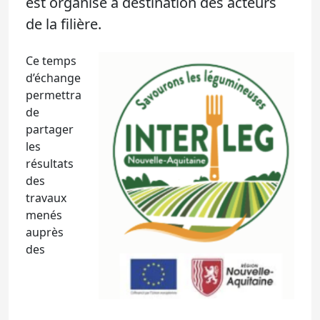
est organisé à destination des acteurs
de la filière.
Ce temps
d’échange
permettra
de
partager
les
résultats
des
travaux
menés
auprès
des