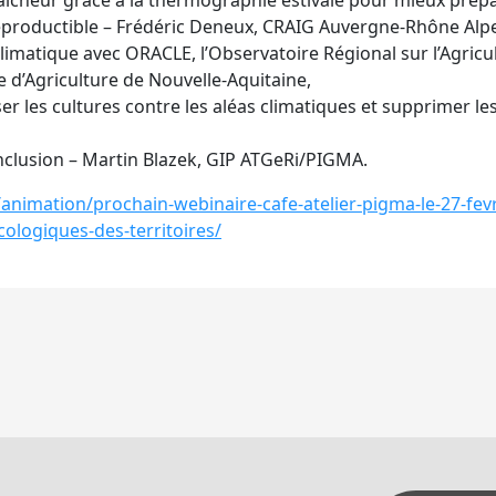
e fraîcheur grâce à la thermographie estivale pour mieux pré
reproductible – Frédéric Deneux, CRAIG Auvergne-Rhône Alpe
imatique avec ORACLE, l’Observatoire Régional sur l’Agricu
 d’Agriculture de Nouvelle-Aquitaine,
er les cultures contre les aléas climatiques et supprimer les
onclusion – Martin Blazek, GIP ATGeRi/PIGMA.
g/animation/prochain-webinaire-cafe-atelier-pigma-le-27-fe
cologiques-des-territoires/
igation
L’innovation en agriculture au cœur de l’Europe
ticle