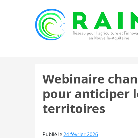
Skip to content
RAIN
Réseau pour l’Agriculture et l’Innovation de
Webinaire chan
pour anticiper 
territoires
Publié le
24 février 2026