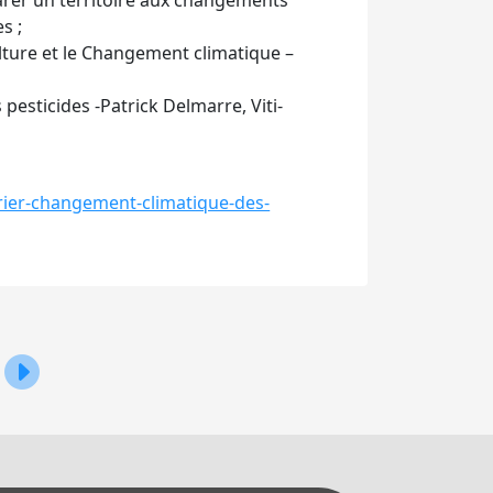
parer un territoire aux changements
s ;
lture et le Changement climatique –
 pesticides -Patrick Delmarre, Viti-
vrier-changement-climatique-des-
Agrinovembre : Un forum « Innovations pour l’agriculture 