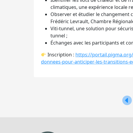
Identifier les ilots de chaleur et d
climatiques, une expérience locale 
Observer et étudier le changement cl
Frédéric Levrault, Chambre Régionale
Viti-tunnel, une solution pour sécuris
tunnel ;
Échanges avec les participants et c
Inscription :
https://portail.pigma.or
donnees-pour-anticiper-les-transitions-e
Nav
de
l’ar