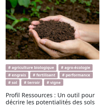
# agriculture biologique
# agro-écologie
# engrais
# fertilisant
# performance
# sol
# terroir
# vigne
Profil Ressources : Un outil pour
décrire les potentialités des sols