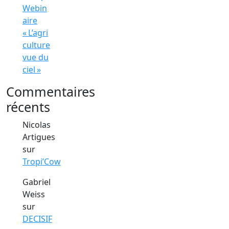
Webin
aire
« L’agri
culture
vue du
ciel »
Commentaires
récents
Nicolas
Artigues
sur
Tropi’Cow
Gabriel
Weiss
sur
DECISIF