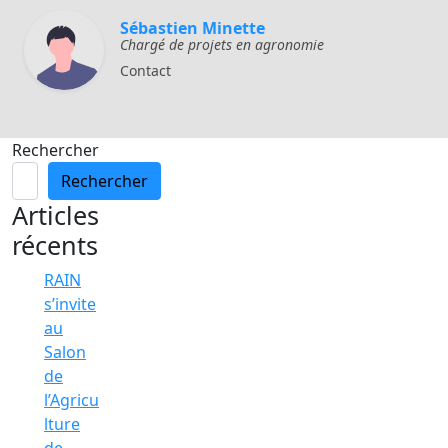
Sébastien Minette
Chargé de projets en agronomie
Contact
Rechercher
Rechercher
Articles
récents
RAIN
s’invite
au
Salon
de
l’Agricu
lture