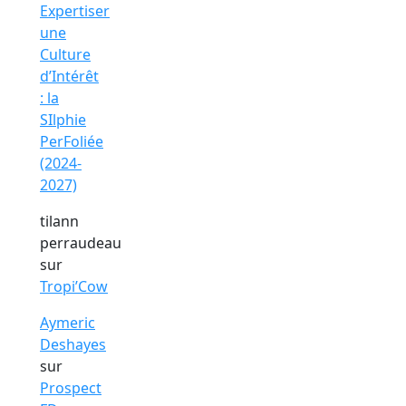
Expertiser
une
Culture
d’Intérêt
: la
SIlphie
PerFoliée
(2024-
2027)
tilann
perraudeau
sur
Tropi’Cow
Aymeric
Deshayes
sur
Prospect