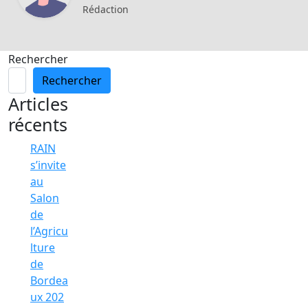
Rédaction
Rechercher
Rechercher
Articles
récents
RAIN
s’invite
au
Salon
de
l’Agricu
lture
de
Bordea
ux 202