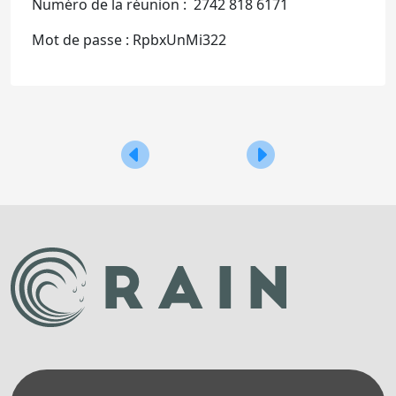
Numéro de la réunion : 2742 818 6171
Mot de passe : RpbxUnMi322
Navigation
En direct d’Agrinovembre – Nérac (47
En direct du lanceme
de
l’article