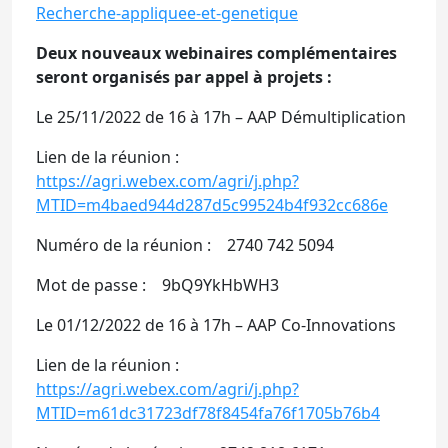
Recherche-appliquee-et-genetique
Deux nouveaux webinaires complémentaires
seront organisés par appel à projets :
Le 25/11/2022 de 16 à 17h – AAP Démultiplication
Lien de la réunion :
https://agri.webex.com/agri/j.php?
MTID=m4baed944d287d5c99524b4f932cc686e
Numéro de la réunion : 2740 742 5094
Mot de passe : 9bQ9YkHbWH3
Le 01/12/2022 de 16 à 17h – AAP Co-Innovations
Lien de la réunion :
https://agri.webex.com/agri/j.php?
MTID=m61dc31723df78f8454fa76f1705b76b4