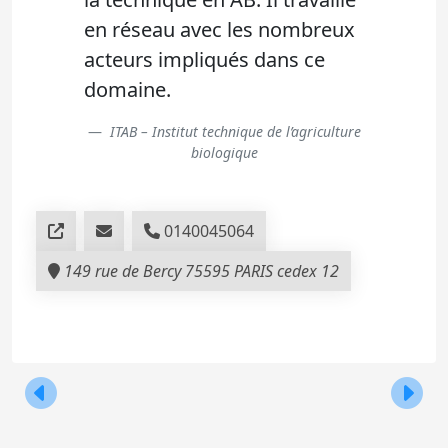
en réseau avec les nombreux
acteurs impliqués dans ce
domaine.
ITAB – Institut technique de l’agriculture
biologique
0140045064
149 rue de Bercy 75595 PARIS cedex 12
Navigation
FN3PT – Fédération nationale des producteurs de p
ANIFELT
de
l’article