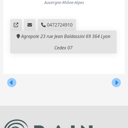
Auvergne-Rhône-Alpes
0472724910
Agrapole 23 rue Jean Baldassini 69 364 Lyon
Cedex 07
Navigation
Chambre d’agriculture de la Charente
Agri Su
de
l’article