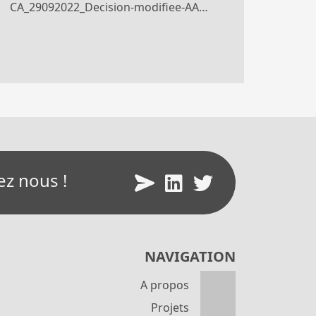
CA_29092022_Decision-modifiee-AAP-CASDAR-2023_Coinnovation.pdf
ez nous !
NAVIGATION
A propos
Projets