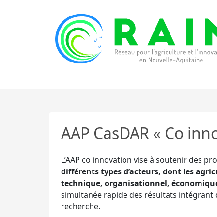
Skip to content
RAIN
Réseau pour l’Agriculture et l’Innovation de
AAP CasDAR « Co inno
L’AAP co innovation vise à soutenir des proj
différents types d’acteurs, dont les agr
technique, organisationnel, économique 
simultanée rapide des résultats intégrant de
recherche.